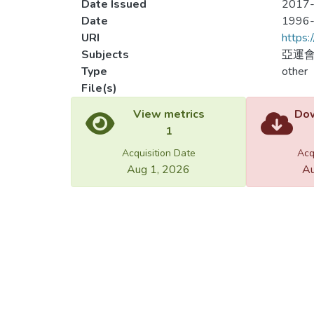
Date Issued
2017-
Date
1996
URI
https:
Subjects
亞運會
Type
other
File(s)
Load
Load
View metrics
Dow
1