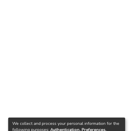
We collect and process your personal information for the
following purposes:
Authentication, Preferences,