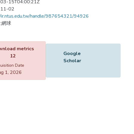
03-15T04:00:21Z
-11-02
//ir.ntus.edu.tw/handle/987654321/94926
;網球
Name
125801.pdf
Size
147.57 KB
Format
Adobe PDF
Checksum
(MD5):77dee3324a7551e6a5076f978c790c7d
ing...
ing...
nload metrics
Google
12
Scholar