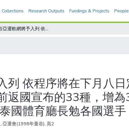
 Collections
Research Outputs
Fundings & Projects
People
曼谷亞運軟網將予入列 依程序將在下月八日定案，比賽種類也將由原先張豐緒日前返國宣布的33種，增為34種/亞洲軟網賽 中華十網將今上陣 泰國體育廳長勉各國選手 爭取到曼谷亞運
入列 依程序將在下月八日
返國宣布的33種，增為3
 泰國體育廳長勉各國選手
 亞運會(1998年曼谷), 頁2