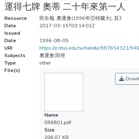
運得七牌 奧蒂 二十年來第一人
Resource
民生報, 奧運會(1996年亞特蘭大), 頁3
Date
2017-03-15T03:14:02Z
Issued
Date
1996-08-05
URI
https://ir.ntus.edu.tw/handle/987654321/94
Subjects
奧運會;田徑
Type
other
File(s)
Downl
Name
096801.pdf
Size
206.07 KB