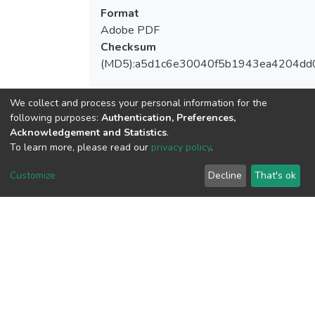
Format
Adobe PDF
Checksum
(MD5):a5d1c6e30040f5b1943ea4204dd
We collect and process your personal information for the
following purposes:
Authentication, Preferences,
View metrics
Acknowledgement and Statistics
.
To learn more, please read our
privacy policy
.
Customize
Decline
That's ok
Download metrics
Google Scholar