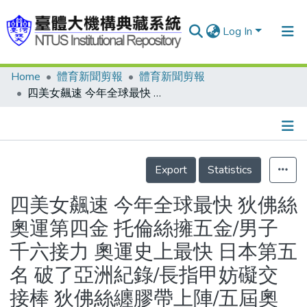
Log In
Home
體育新聞剪報
體育新聞剪報
Communities & Collections
四美女飆速 今年全球最快 狄佛絲奧運第四金 托倫絲擁五金/男子千六接力 奧運史上最快 日本第五名 破了亞洲紀錄/長指甲妨礙交接棒 狄佛絲纏膠帶上陣/五屆奧運得七牌 奧蒂 二十年來第一人
Research Outputs
Fundings & Projects
Details
People
Export
Statistics
Organizations
四美女飆速 今年全球最快 狄佛絲
Statistics
奧運第四金 托倫絲擁五金/男子
千六接力 奧運史上最快 日本第五
名 破了亞洲紀錄/長指甲妨礙交
接棒 狄佛絲纏膠帶上陣/五屆奧