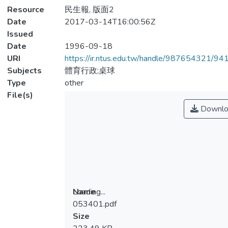
Resource
民生報, 版面2
Date
2017-03-14T16:00:56Z
Issued
Date
1996-09-18
URI
https://ir.ntus.edu.tw/handle/987654321/94
Subjects
體育行政;桌球
Type
other
File(s)
Downlo
Loading...
Name
053401.pdf
Loading...
Size