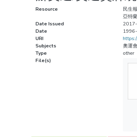
Resource
民生報
亞特蘭
Date Issued
2017-
Date
1996
URI
https:
Subjects
奧運會
Type
other
File(s)