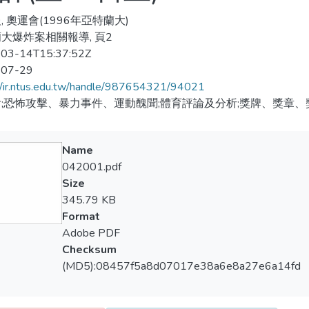
, 奧運會(1996年亞特蘭大)
大爆炸案相關報導, 頁2
03-14T15:37:52Z
-07-29
//ir.ntus.edu.tw/handle/987654321/94021
;恐怖攻擊、暴力事件、運動醜聞;體育評論及分析;獎牌、獎章、
Name
042001.pdf
Size
345.79 KB
Format
Adobe PDF
Checksum
(MD5):08457f5a8d07017e38a6e8a27e6a14fd