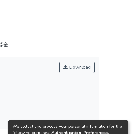
獎金
Download
We collect and process your personal information for the
following purposes:
Authentication, Preferences,