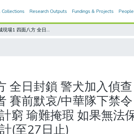
 Collections
Research Outputs
Fundings & Projects
People
亞城現場1 四面八方 全日封鎖 警犬加入偵查 不放過蛛絲馬跡/亞城現場2 悼念死者 賽前默哀/中華隊下禁令 非必要不得外出/亞特蘭大日記 美國計窮 瑜難掩瑕 如果無法保證安全 實不宜再辦奧運/奧運獎牌統計(至27日止)
方 全日封鎖 警犬加入偵查
者 賽前默哀/中華隊下禁令
計窮 瑜難掩瑕 如果無法
(至27日止)