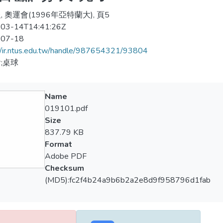
 奧運會(1996年亞特蘭大), 頁5
03-14T14:41:26Z
-07-18
//ir.ntus.edu.tw/handle/987654321/93804
;桌球
Name
019101.pdf
Size
837.79 KB
Format
Adobe PDF
Checksum
(MD5):fc2f4b24a9b6b2a2e8d9f958796d1fab