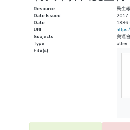
Resource
民生報,
Date Issued
2017-
Date
1996
URI
https:
Subjects
奧運會
Type
other
File(s)