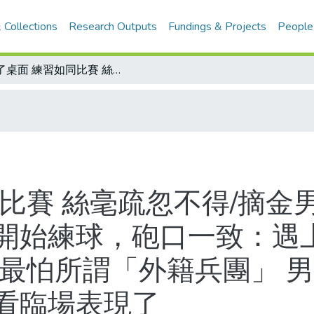
 Collections
Research Outputs
Fundings & Projects
People
上了桌面 練習如同比賽 絲毫疏忽不得/摘金男女 鄧亞萍、喬紅、呂林、王濤都開始練球，砲口一致：遇上的對手決不手軟/奧運大戶 大陸女桌最怕所謂「外籍兵團」 男子勝算不如女將來得大，捧回雙金得看臨場表現了
比賽 絲毫疏忽不得/摘金
開始練球，砲口一致：遇上
桌最怕所謂「外籍兵團」 
看臨場表現了