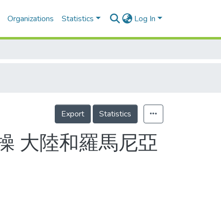
Organizations
Statistics
Log In
Export
Statistics
操 大陸和羅馬尼亞