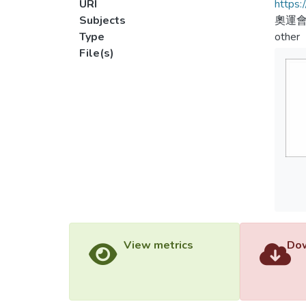
URI
https:
Subjects
奧運會
Type
other
File(s)
View metrics
Dow