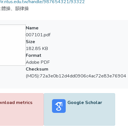
//ir.ntus.edu.tw/handle/987654321/93322
;體操、韻律操
Name
007101.pdf
Size
182.85 KB
Format
Adobe PDF
Checksum
(MD5):72a3e0b12d4dd0906c4ac72e83e76904
nload metrics
Google Scholar