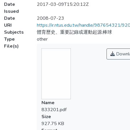
Date
2017-03-09T15:20:12Z
Issued
Date
2008-07-23
URI
https://ir.ntus.edu.tw/handle/987654321/92
Subjects
體育歷史、重要記錄或運動起源;棒球
Type
other
File(s)
Downl
Name
833201.pdf
Size
927.75 KB