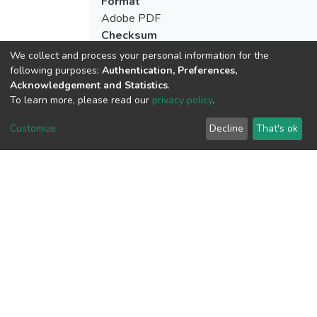
Format
Adobe PDF
Checksum
(MD5):9b8dc045ea7a9e3527f32cd3c08
We collect and process your personal information for the
following purposes:
Authentication, Preferences,
Acknowledgement and Statistics
.
To learn more, please read our
privacy policy
.
View metrics
1
Customize
Decline
That's ok
Acquisition Date
Aug 8, 2026
Download metrics
7
Acquisition Date
Aug 8, 2026
Google Scholar