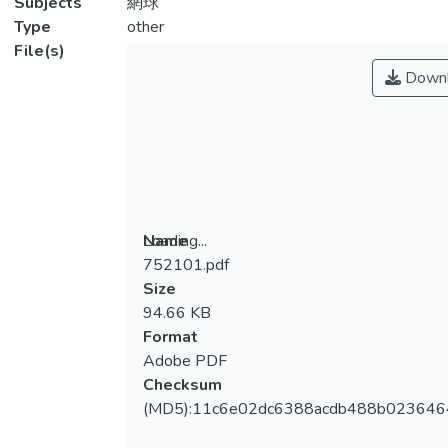
Subjects
網球
Type
other
File(s)
Downl
Loading...
Name
752101.pdf
Loading...
Size
94.66 KB
Format
Adobe PDF
Checksum
(MD5):11c6e02dc6388acdb488b023646