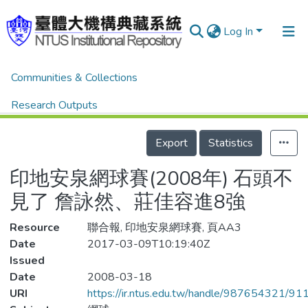
Log In
Home
體育新聞剪報
體育新聞剪報
Communities & Collections
印地安泉網球賽(2008年) 石頭不見了 詹詠然、莊佳容進8強
Research Outputs
Details
Fundings & Projects
Export
Statistics
People
印地安泉網球賽(2008年) 石頭不
Organizations
見了 詹詠然、莊佳容進8強
Statistics
Resource
聯合報, 印地安泉網球賽, 頁AA3
Date
2017-03-09T10:19:40Z
Issued
Date
2008-03-18
URI
https://ir.ntus.edu.tw/handle/987654321/91