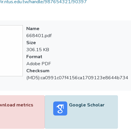
//ir.ntus.edu.tw/handle/987654321/90397
Name
668401.pdf
Size
306.15 KB
Format
Adobe PDF
Checksum
(MD5):ca0991c07f4156ca1709123e8644b734
nload metrics
Google Scholar