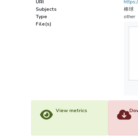
URI
https:
Subjects
棒球
Type
other
File(s)
View metrics
Dow