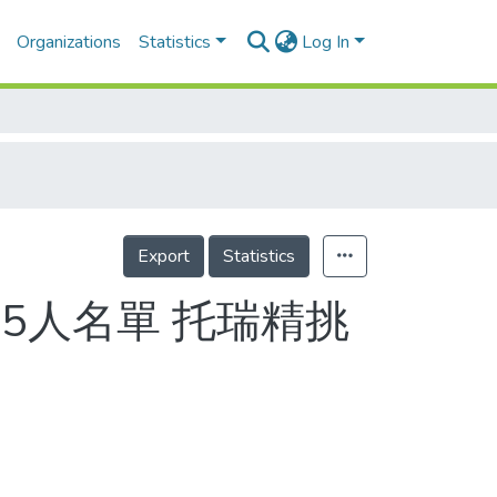
Organizations
Statistics
Log In
Export
Statistics
25人名單 托瑞精挑