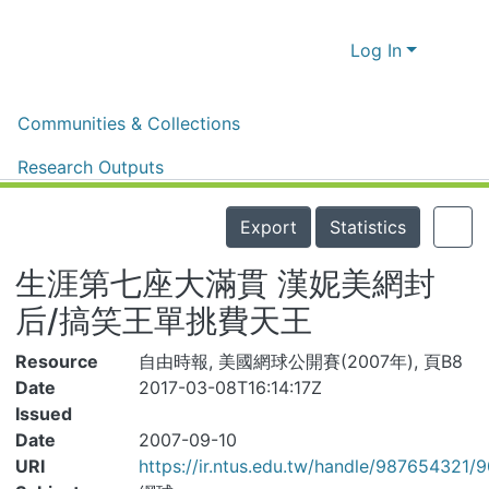
Log In
Home
體育新聞剪報
體育新聞剪報
Communities & Collections
生涯第七座大滿貫 漢妮美網封后/搞笑王單挑費天王
Research Outputs
Details
Fundings & Projects
Export
Statistics
People
生涯第七座大滿貫 漢妮美網封
Organizations
后/搞笑王單挑費天王
Statistics
Resource
自由時報, 美國網球公開賽(2007年), 頁B8
Date
2017-03-08T16:14:17Z
Issued
Date
2007-09-10
URI
https://ir.ntus.edu.tw/handle/987654321/90