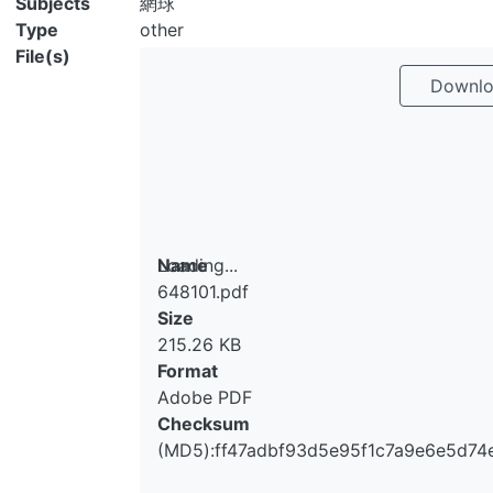
Subjects
網球
Type
other
File(s)
Downlo
Loading...
Name
648101.pdf
Loading...
Size
215.26 KB
Format
Adobe PDF
Checksum
(MD5):ff47adbf93d5e95f1c7a9e6e5d74e