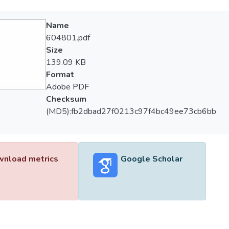
Name
604801.pdf
Size
139.09 KB
Format
Adobe PDF
Checksum
(MD5):fb2dbad27f0213c97f4bc49ee73cb6bb
nload metrics
Google Scholar