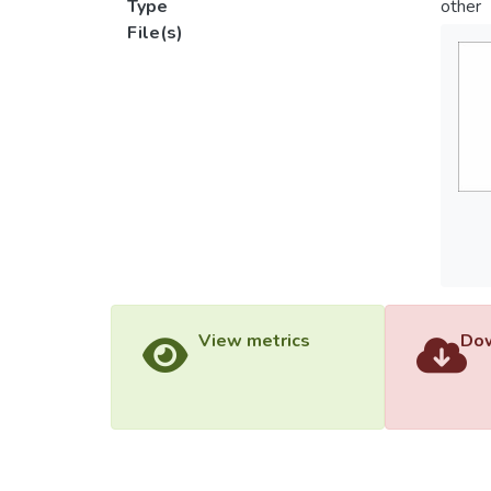
Type
other
File(s)
View metrics
Dow