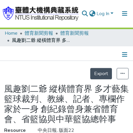
Log In
Home
體育新聞剪報
體育新聞剪報
Communities & Collections
風趣劉二爺 縱橫體育界 多才藝集籃球裁判、教練、記者、專欄作家於一身 創紀錄曾身兼省體育會、省籃協與中華籃協總幹事
Research Outputs
Fundings & Projects
Details
People
Export
Statistics
Organizations
風趣劉二爺 縱橫體育界 多才藝集
Statistics
籃球裁判、教練、記者、專欄作
家於一身 創紀錄曾身兼省體育
會、省籃協與中華籃協總幹事
Resource
中央日報, 版面22