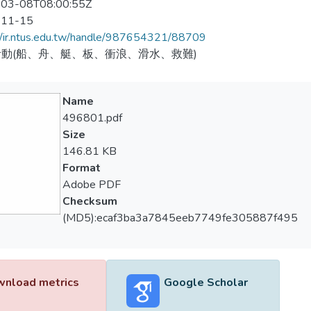
03-08T08:00:55Z
-11-15
//ir.ntus.edu.tw/handle/987654321/88709
動(船、舟、艇、板、衝浪、滑水、救難)
Name
496801.pdf
Size
146.81 KB
Format
Adobe PDF
Checksum
(MD5):ecaf3ba3a7845eeb7749fe305887f495
nload metrics
Google Scholar