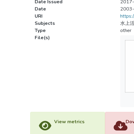
Date Issued
2017-
Date
2003
URI
https:
Subjects
水上活
Type
other
File(s)
View metrics
Dow