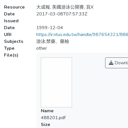
Resource
大成報, 美國游泳公開賽, 頁X
Date
2017-03-08T07:57:33Z
Issued
Date
1999-12-04
URI
https://ir.ntus.edu.tw/handle/987654321/88
Subjects
游泳;禁藥、藥檢
Type
other
File(s)
Downl
Name
488201.pdf
Size