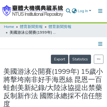
Log In
Home
體育新聞剪報
體育新聞剪報
Communities & Collections
美國游泳公開賽(1999年) 15歲小將擊垮南非好手海恩絲 昆恩一百蛙創美新紀錄/大陸泳協提出禁藥反制新作法 國際泳總採不信任態度
Research Outputs
Fundings & Projects
Details
People
Export
Statistics
Organizations
美國游泳公開賽(1999年) 15歲小
Statistics
將擊垮南非好手海恩絲 昆恩一百
蛙創美新紀錄/大陸泳協提出禁藥
反制新作法 國際泳總採不信任態
度