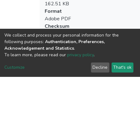
162.51 KB
Format
Adobe PDF
Checksum
(MD5):e87dbd97af428f2756c1e5a110c
We collect and process your personal information for the
following purposes:
Authentication, Preferences,
Acknowledgement and Statistics
.
To learn more, please read our
privacy policy
.
View metrics
Customize
Decline
That's ok
Download metrics
Google Scholar