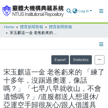
Log In
Home
體育新聞剪報
體育新聞剪報
Communities & Collections
宋玉麒這一金 老爸虧來的 「練了十多年，沒踢過奧運，像話嗎？」「七早八早就收山，不會遺憾嗎？」/道服都送人想退休/亞運空手歸很灰心/跟人借護具 當國手/世界級大賽第一金/明年拚奧運有信心/北京奧運男奪金雙保險/宋玉麒國際大賽戰績表
Research Outputs
Fundings & Projects
Details
People
Export
Statistics
Organizations
宋玉麒這一金 老爸虧來的 「練了
Statistics
十多年，沒踢過奧運，像話
嗎？」「七早八早就收山，不會
遺憾嗎？」/道服都送人想退休/
亞運空手歸很灰心/跟人借護具