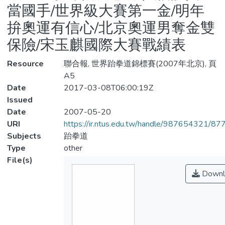
當國手/世界級大賽第一金/明年
拚奧運有信心/北京奧運男奪金雙
保險/宋玉麒國際大賽戰績表
Resource
聯合報, 世界跆拳道錦標賽(2007年北京), 頁
A5
Date
2017-03-08T06:00:19Z
Issued
Date
2007-05-20
URI
https://ir.ntus.edu.tw/handle/987654321/87
Subjects
跆拳道
Type
other
File(s)
Downl