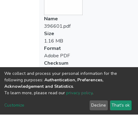
Name
396601.pdf
Size
1.16 MB
Format
Adobe PDF
Checksum
(MD5):23d73fd22c17b18d70ec12fc58d
We collect and process your personal information for the
following purposes:
Authentication, Preferences,
Acknowledgement and Statistics
.
To learn more, please read our
privacy policy
.
View metrics
4
Customize
Decline
That's ok
Acquisition Date
Aug 1, 2026
Download metrics