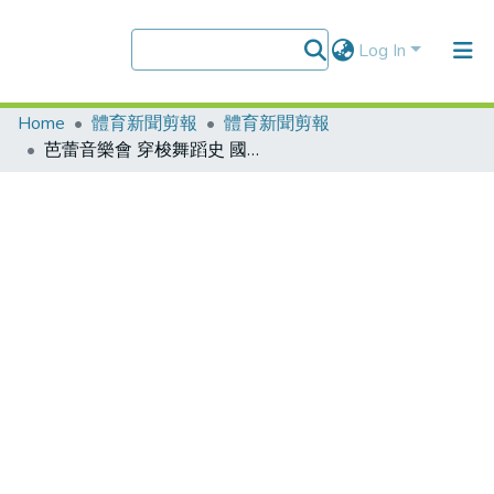
Log In
Home
體育新聞剪報
體育新聞剪報
Communities & Collections
芭蕾音樂會 穿梭舞蹈史 國台交轉型跨步 台灣體院舞出來
Research Outputs
Fundings & Projects
People
Organizations
Statistics