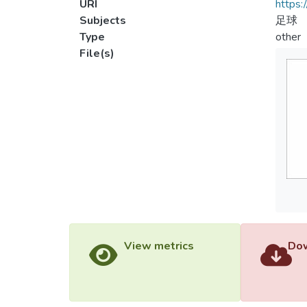
URI
https:
Subjects
足球
Type
other
File(s)
View metrics
Dow