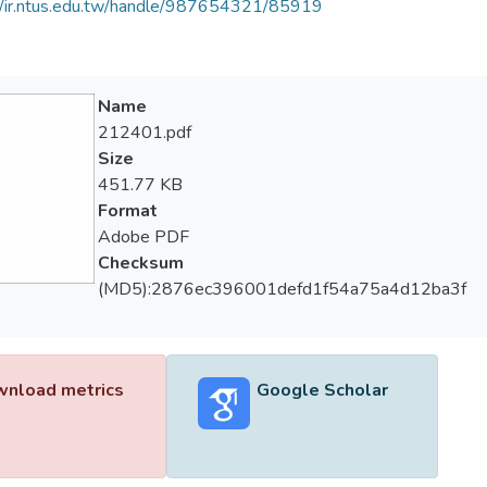
//ir.ntus.edu.tw/handle/987654321/85919
Name
212401.pdf
Size
451.77 KB
Format
Adobe PDF
Checksum
(MD5):2876ec396001defd1f54a75a4d12ba3f
nload metrics
Google Scholar