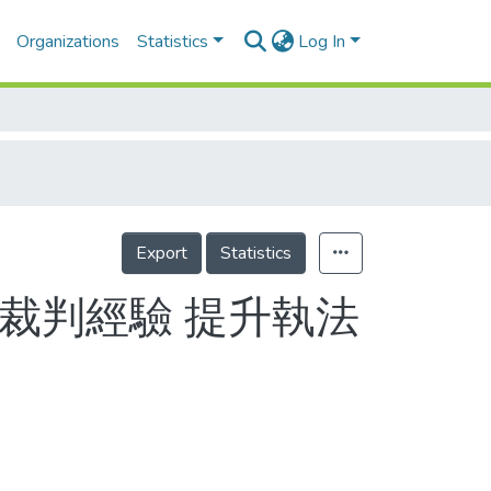
Organizations
Statistics
Log In
Export
Statistics
裁判經驗 提升執法