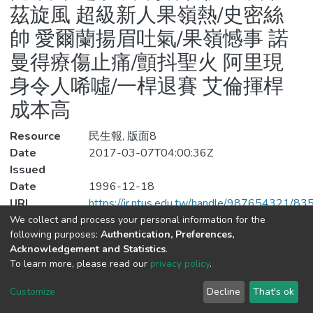
茲旋風 超級新人果嶺熱/史密絲
帥 愛爾蘭揚眉吐氣/果嶺憾事 諾
曼得療傷止痛/顫抖聖火 阿里現
身令人唏噓/一桿退賽 艾倫揮桿
成本高
Resource
民生報, 版面8
Date
2017-03-07T04:00:36Z
Issued
Date
1996-12-18
URI
https://ir.ntus.edu.tw/handle/987654321/83
Subjects
年度新聞、年度人物、最佳運動員
We collect and process your personal information for the
following purposes:
Authentication, Preferences,
Type
other
Acknowledgement and Statistics
.
File(s)
To learn more, please read our
privacy policy
.
Downlo
Customize
Decline
That's ok