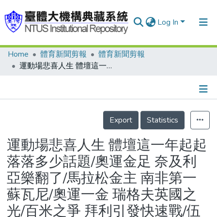
Log In
Home
體育新聞剪報
體育新聞剪報
Communities & Collections
運動場悲喜人生 體壇這一年起起落落多少話題/奧運金足 奈及利亞樂翻了/馬拉松金主 南非第一蘇瓦尼/奧運一金 瑞格夫英國之光/百米之爭 拜利引發快速戰/伍茲旋風 超級新人果嶺熱/史密絲帥 愛爾蘭揚眉吐氣/果嶺憾事 諾曼得療傷止痛/顫抖聖火 阿里現身令人唏噓/一桿退賽 艾倫揮桿成本高
Research Outputs
Fundings & Projects
Details
People
Export
Statistics
Organizations
運動場悲喜人生 體壇這一年起起
Statistics
落落多少話題/奧運金足 奈及利
亞樂翻了/馬拉松金主 南非第一
蘇瓦尼/奧運一金 瑞格夫英國之
光/百米之爭 拜利引發快速戰/伍