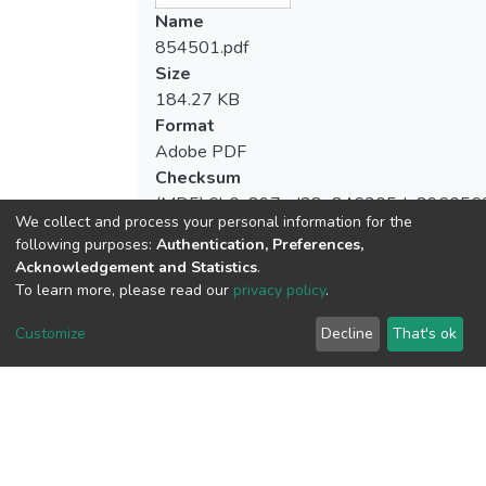
Name
854501.pdf
Size
184.27 KB
Format
Adobe PDF
Checksum
(MD5):6b0a897ed28e846305de896056
We collect and process your personal information for the
following purposes:
Authentication, Preferences,
Acknowledgement and Statistics
.
To learn more, please read our
privacy policy
.
View metrics
Customize
Decline
That's ok
Download metrics