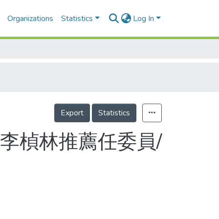
Organizations
Statistics
Log In
Export
Statistics
李楨林推薦任委員/