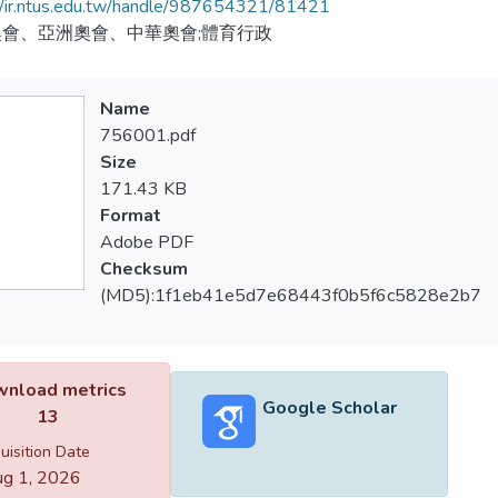
//ir.ntus.edu.tw/handle/987654321/81421
會、亞洲奧會、中華奧會;體育行政
Name
756001.pdf
Size
171.43 KB
Format
Adobe PDF
Checksum
(MD5):1f1eb41e5d7e68443f0b5f6c5828e2b7
nload metrics
Google Scholar
13
uisition Date
g 1, 2026