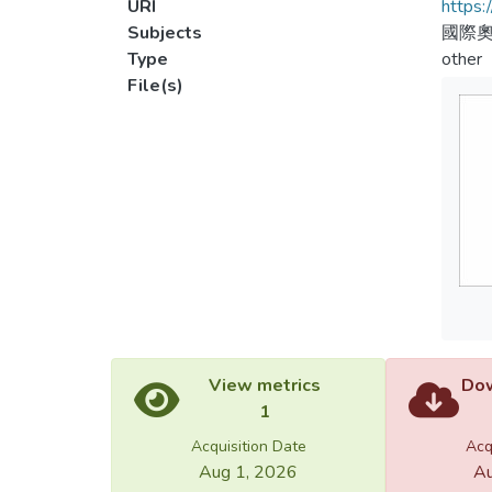
URI
https:
Subjects
國際奧
Type
other
File(s)
View metrics
Dow
1
Acquisition Date
Acq
Aug 1, 2026
Au