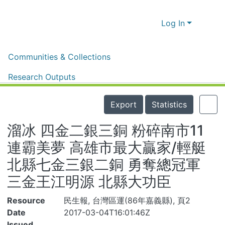
Log In
Home
體育新聞剪報
體育新聞剪報
Communities & Collections
溜冰 四金二銀三銅 粉碎南市11連霸美夢 高雄市最大贏家/輕艇 北縣七金三銀二銅 勇奪總冠軍 三金王江明源 北縣大功臣
Research Outputs
Details
Fundings & Projects
Export
Statistics
People
溜冰 四金二銀三銅 粉碎南市11
Organizations
連霸美夢 高雄市最大贏家/輕艇
Statistics
北縣七金三銀二銅 勇奪總冠軍 三
金王江明源 北縣大功臣
Resource
民生報, 台灣區運(86年嘉義縣), 頁2
Date
2017-03-04T16:01:46Z
Issued