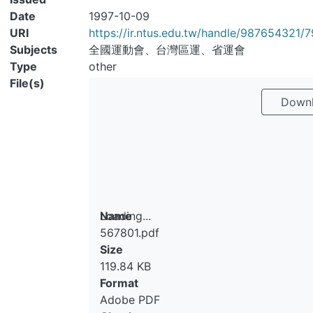
Date
1997-10-09
URI
https://ir.ntus.edu.tw/handle/987654321/79
Subjects
全國運動會、台灣區運、省運會
Type
other
File(s)
Downl
Loading...
Name
567801.pdf
Loading...
Size
119.84 KB
Format
Adobe PDF