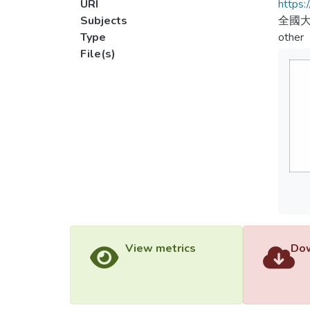
URI
https:
Subjects
全國大
Type
other
File(s)
View metrics
Dow