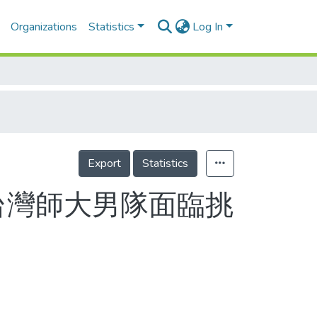
Organizations
Statistics
Log In
Export
Statistics
台灣師大男隊面臨挑