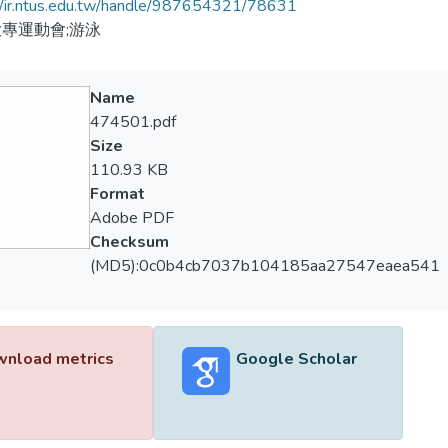
//ir.ntus.edu.tw/handle/987654321/78631
專運動會;游泳
Name
474501.pdf
Size
110.93 KB
Format
Adobe PDF
Checksum
(MD5):0c0b4cb7037b104185aa27547eaea541
nload metrics
Google Scholar