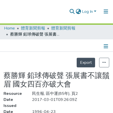
Log In
Home
體育新聞剪報
體育新聞剪報
Communities & Collections
蔡勝輝 鉛球傳破聲 張展書不讓鬚眉 國女四百亦破大會
Research Outputs
Fundings & Projects
Details
People
Export
Organizations
蔡勝輝 鉛球傳破聲 張展書不讓鬚
Statistics
眉 國女四百亦破大會
Resource
民生報, 區中運(85年), 頁2
Date
2017-03-01T09:26:09Z
Issued
Date
1996-04-23