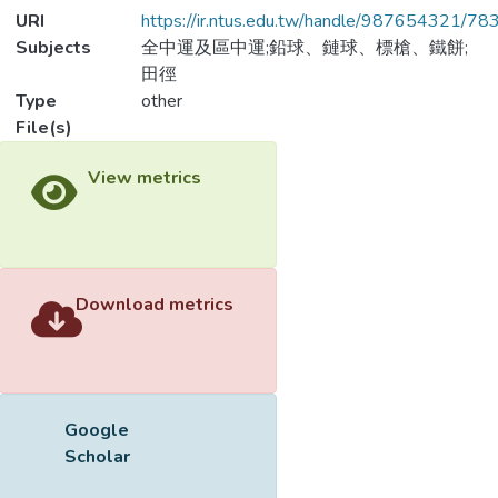
URI
https://ir.ntus.edu.tw/handle/987654321/78
Subjects
全中運及區中運;鉛球、鏈球、標槍、鐵餅;
田徑
Type
other
File(s)
View metrics
Download metrics
Google
Scholar