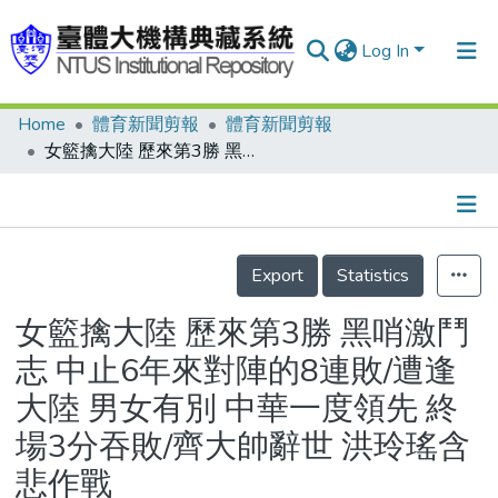
Log In
Home
體育新聞剪報
體育新聞剪報
Communities & Collections
女籃擒大陸 歷來第3勝 黑哨激鬥志 中止6年來對陣的8連敗/遭逢大陸 男女有別 中華一度領先 終場3分吞敗/齊大帥辭世 洪玲瑤含悲作戰
Research Outputs
Fundings & Projects
Details
People
Export
Statistics
Organizations
女籃擒大陸 歷來第3勝 黑哨激鬥
Statistics
志 中止6年來對陣的8連敗/遭逢
大陸 男女有別 中華一度領先 終
場3分吞敗/齊大帥辭世 洪玲瑤含
悲作戰