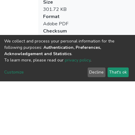
Size
301.72 KB
Format
Adobe PDF
Checksum
(MD5):5925b8dedd0e5e1922842d93df
We collect and process your personal information for the
following purposes:
Authentication, Preferences,
Acknowledgement and Statistics
.
To learn more, please read our
privacy policy
.
View metrics
Customize
Decline
That's ok
Download metrics
Google Scholar