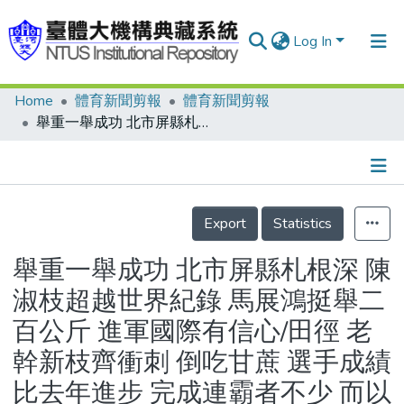
Log In
Home
體育新聞剪報
體育新聞剪報
Communities & Collections
舉重一舉成功 北市屏縣札根深 陳淑枝超越世界紀錄 馬展鴻挺舉二百公斤 進軍國際有信心/田徑 老幹新枝齊衝刺 倒吃甘蔗 選手成績比去年進步 完成連霸者不少 而以女性居多
Research Outputs
Fundings & Projects
Details
People
Export
Statistics
Organizations
舉重一舉成功 北市屏縣札根深 陳
Statistics
淑枝超越世界紀錄 馬展鴻挺舉二
百公斤 進軍國際有信心/田徑 老
幹新枝齊衝刺 倒吃甘蔗 選手成績
比去年進步 完成連霸者不少 而以