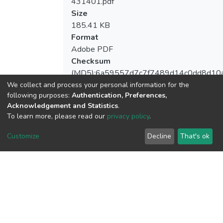
431401.pdf
Size
185.41 KB
Format
Adobe PDF
Checksum
(MD5):6a59557d7c7f7489d14c0dd8d10
We collect and process your personal information for the
following purposes:
Authentication, Preferences,
Acknowledgement and Statistics
.
To learn more, please read our
privacy policy
.
View metrics
Customize
Decline
That's ok
Download metrics