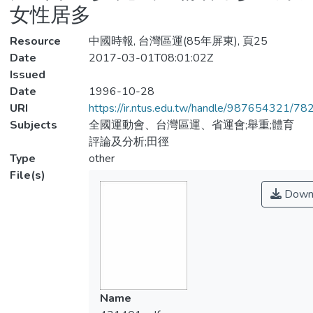
女性居多
Resource
中國時報, 台灣區運(85年屏東), 頁25
Date
2017-03-01T08:01:02Z
Issued
Date
1996-10-28
URI
https://ir.ntus.edu.tw/handle/987654321/78
Subjects
全國運動會、台灣區運、省運會;舉重;體育
評論及分析;田徑
Type
other
File(s)
Down
Name