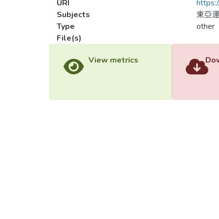
URI
https:
Subjects
東亞運
Type
other
File(s)
Load
Load
View metrics
Dow