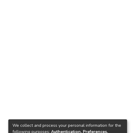
We collect and process your personal information for the
following purposes:
Authentication, Preferences,