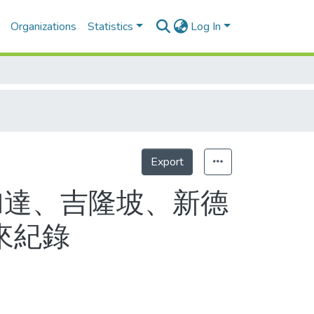
Organizations
Statistics
Log In
Export
Statistics
加達、吉隆坡、新德
來紀錄