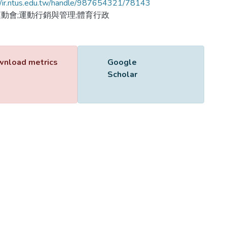
//ir.ntus.edu.tw/handle/987654321/78143
動會;運動行銷與管理;體育行政
Name
421101.pdf
Size
123.84 KB
Format
Adobe PDF
Checksum
(MD5):150f9fe7197ba3e68f54769af41d73e3
ing...
ing...
nload metrics
Google Scholar