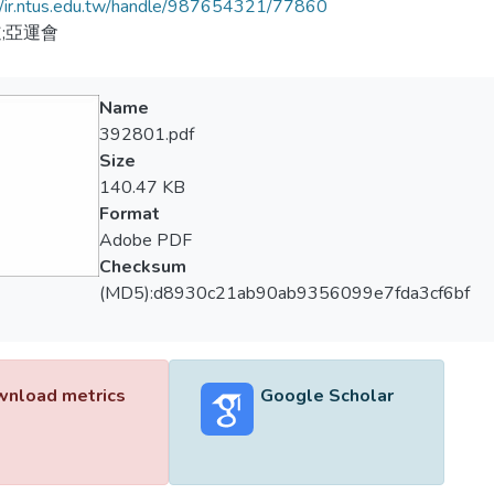
//ir.ntus.edu.tw/handle/987654321/77860
;亞運會
Name
392801.pdf
Size
140.47 KB
Format
Adobe PDF
Checksum
(MD5):d8930c21ab90ab9356099e7fda3cf6bf
nload metrics
Google Scholar