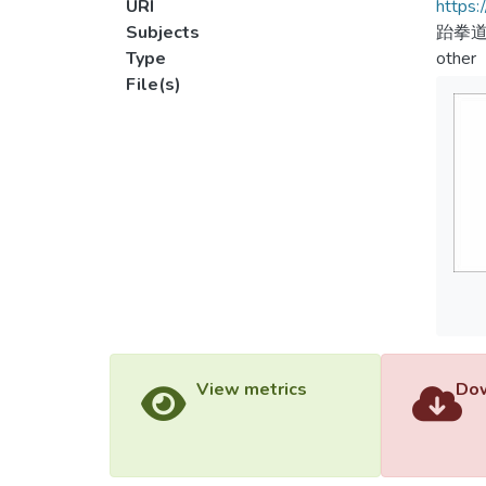
URI
https:
Subjects
跆拳道
Type
other
File(s)
View metrics
Dow