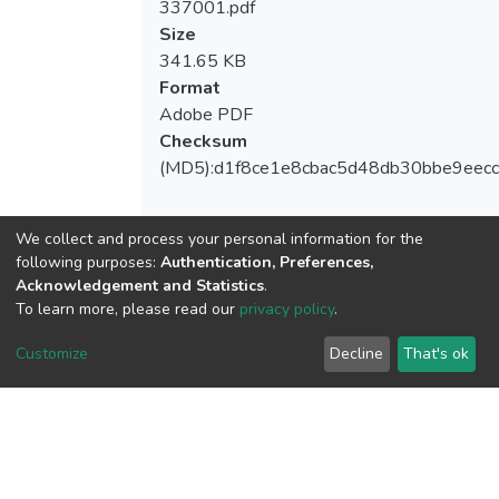
337001.pdf
Size
341.65 KB
Format
Adobe PDF
Checksum
(MD5):d1f8ce1e8cbac5d48db30bbe9eecc
We collect and process your personal information for the
following purposes:
Authentication, Preferences,
View metrics
Acknowledgement and Statistics
.
To learn more, please read our
privacy policy
.
Customize
Decline
That's ok
Download metrics