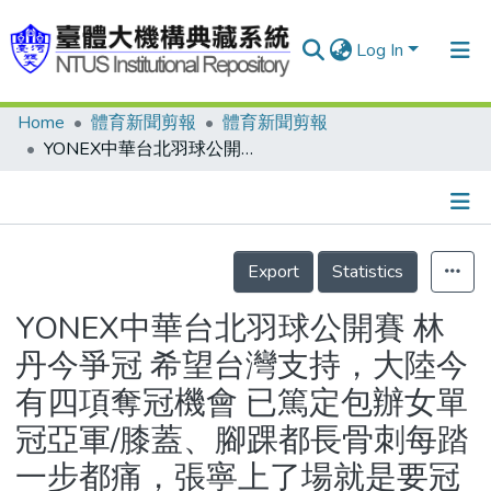
Log In
Home
體育新聞剪報
體育新聞剪報
Communities & Collections
YONEX中華台北羽球公開賽 林丹今爭冠 希望台灣支持，大陸今有四項奪冠機會 已篤定包辦女單冠亞軍/膝蓋、腳踝都長骨刺每踏一步都痛，張寧上了場就是要冠軍/蔡贇、傅海峰 大陸近年最佳男雙 外型俊俏竟有球迷問胸圍尺碼
Research Outputs
Fundings & Projects
Details
People
Export
Statistics
Organizations
YONEX中華台北羽球公開賽 林
Statistics
丹今爭冠 希望台灣支持，大陸今
有四項奪冠機會 已篤定包辦女單
冠亞軍/膝蓋、腳踝都長骨刺每踏
一步都痛，張寧上了場就是要冠