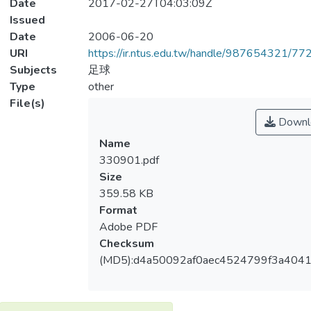
Date
2017-02-27T04:03:09Z
Issued
Date
2006-06-20
URI
https://ir.ntus.edu.tw/handle/987654321/77
Subjects
足球
Type
other
File(s)
Downl
Name
330901.pdf
Size
359.58 KB
Format
Adobe PDF
Checksum
(MD5):d4a50092af0aec4524799f3a404