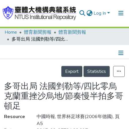
Log In
Home
體育新聞剪報
體育新聞剪報
Communities & Collections
多哥出局 法國剉勒等/四比零烏克蘭重挫沙烏地/節奏慢半拍多哥頓足
Research Outputs
Fundings & Projects
Details
People
Export
Statistics
Organizations
多哥出局 法國剉勒等/四比零烏
Statistics
克蘭重挫沙烏地/節奏慢半拍多哥
頓足
Resource
中國時報, 世界杯足球賽(2006年德國), 頁
A5