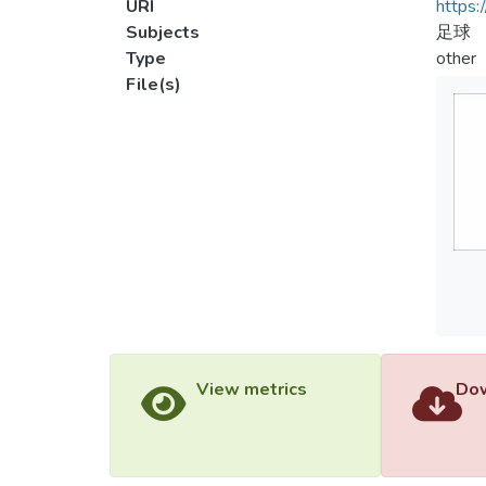
URI
https:
Subjects
足球
Type
other
File(s)
View metrics
Dow