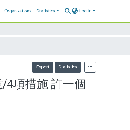
Organizations
Statistics
Log In
Export
Statistics
/4項措施 許一個