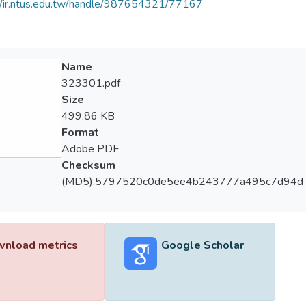
//ir.ntus.edu.tw/handle/987654321/77167
Name
323301.pdf
Size
499.86 KB
Format
Adobe PDF
Checksum
(MD5):5797520c0de5ee4b243777a495c7d94d
nload metrics
Google Scholar