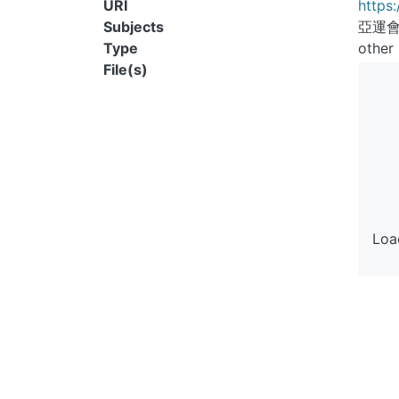
URI
https:
Subjects
亞運會
Type
other
File(s)
Load
Load