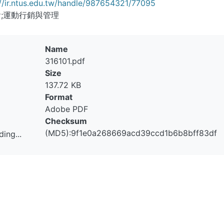
//ir.ntus.edu.tw/handle/987654321/77095
;運動行銷與管理
Name
316101.pdf
Size
137.72 KB
Format
Adobe PDF
Checksum
(MD5):9f1e0a268669acd39ccd1b6b8bff83df
ing...
ing...