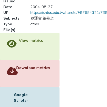
Issued
Date
2004-08-27
URI
https://ir.ntus.edu.tw/handle/987654321/73
Subjects
奧運會;跆拳道
Type
other
File(s)
View metrics
Download metrics
Google
Scholar