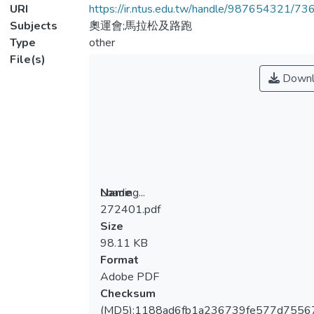
URI
https://ir.ntus.edu.tw/handle/987654321/73
Subjects
奧運會;馬拉松及路跑
Type
other
File(s)
Downl
Loading...
Name
272401.pdf
Loading...
Size
98.11 KB
Format
Adobe PDF
Checksum
(MD5):1188ad6fb1a236739fe577d7556