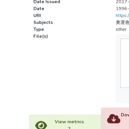
Date Issued
2017-
Date
1996
URI
https:
Subjects
奧運會
Type
other
File(s)
Dow
View metrics
2