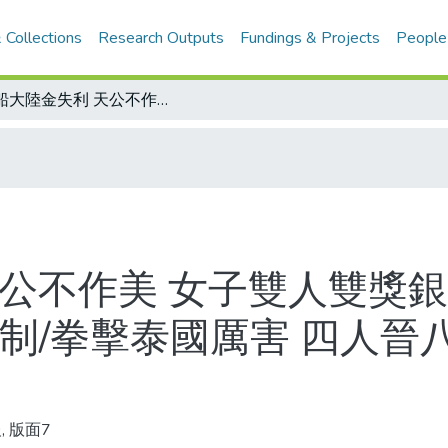
 Collections
Research Outputs
Fundings & Projects
People
划船大陸金失利 天公不作美 女子雙人雙獎銀了/迦納選手賽前失踪/大陸女桌將受限制/拳擊泰國厲害 四人晉八強/亞當斯16年選手夢
天公不作美 女子雙人雙獎銀
制/拳擊泰國厲害 四人晉八
, 版面7