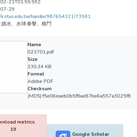
02-21T01:55:59Z
-07-29
//ir.ntus.edu.tw/handle/987654321/73591
;跳水、水球;拳擊、格鬥
Name
023701.pdf
Size
230.34 KB
Format
Adobe PDF
Checksum
(MD5):f5e06eaeb0b5f8ae87be6a557a3025f8
nload metrics
19
Google Scholar