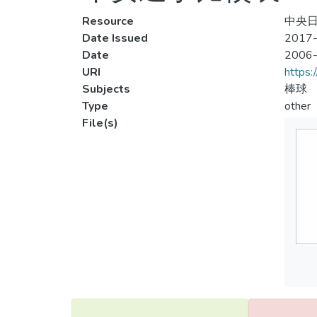
Resource
中央日報
Date Issued
2017-
Date
2006
URI
https:
Subjects
棒球
Type
other
File(s)