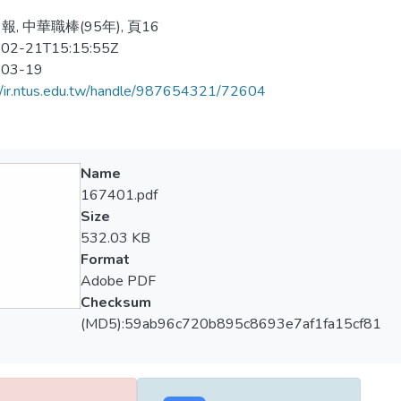
, 中華職棒(95年), 頁16
02-21T15:15:55Z
-03-19
//ir.ntus.edu.tw/handle/987654321/72604
Name
167401.pdf
Size
532.03 KB
Format
Adobe PDF
Checksum
(MD5):59ab96c720b895c8693e7af1fa15cf81