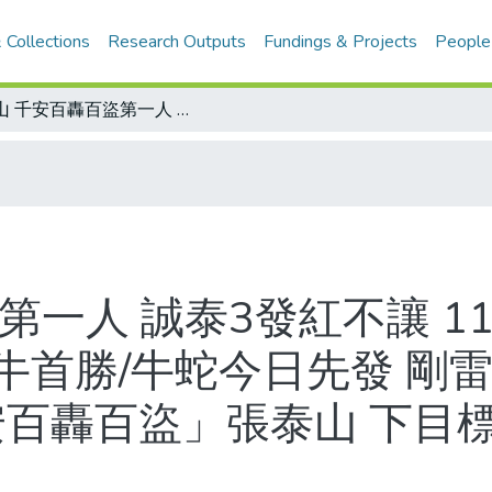
 Collections
Research Outputs
Fundings & Projects
People
泰山 千安百轟百盜第一人 誠泰3發紅不讓 11比6開幕戰開紅盤 林恩宇贏得生涯對牛首勝/牛蛇今日先發 剛雷對上許竹見/征戰職棒10年 完成「千安百轟百盜」張泰山 下目標700打點/中華職棒千安選手比較表
第一人 誠泰3發紅不讓 1
牛首勝/牛蛇今日先發 剛雷
安百轟百盜」張泰山 下目標