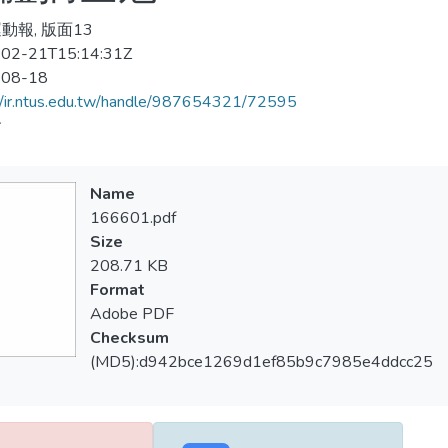
動報, 版面13
02-21T15:14:31Z
-08-18
//ir.ntus.edu.tw/handle/987654321/72595
會
Name
166601.pdf
Size
208.71 KB
Format
Adobe PDF
Checksum
(MD5):d942bce1269d1ef85b9c7985e4ddcc25