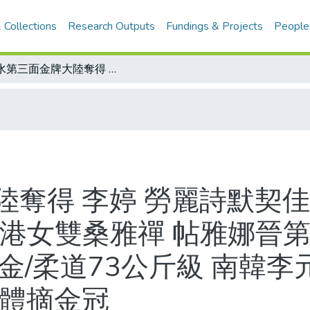
 Collections
Research Outputs
Fundings & Projects
People
跳水第三面金牌大陸奪得 李婷 勞麗詩默契佳 一路領先群雌 輕鬆摘下后冠/桌球香港女雙桑雅禪 帖雅娜晉第五輪/舉重大陸陳艷青58公斤及再添一金/柔道73公斤級 南韓李元熹得金牌/體操日本光芒重現 男子團體摘金冠
奪得 李婷 勞麗詩默契佳
香港女雙桑雅禪 帖雅娜晉第
金/柔道73公斤級 南韓李
團體摘金冠