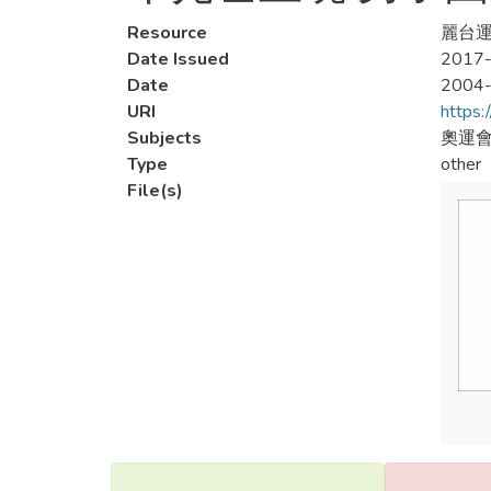
Resource
麗台運
Date Issued
2017-
Date
2004
URI
https:
Subjects
奧運
Type
other
File(s)