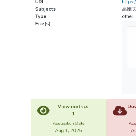
URI
https:
Subjects
高爾
Type
other
File(s)
View metrics
Dow
1
Acquisition Date
Acq
Aug 1, 2026
Au