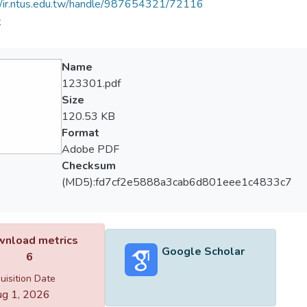
//ir.ntus.edu.tw/handle/987654321/72116
夫
Name
123301.pdf
Size
120.53 KB
Format
Adobe PDF
Checksum
(MD5):fd7cf2e5888a3cab6d801eee1c4833c7
nload metrics
Google Scholar
6
uisition Date
g 1, 2026