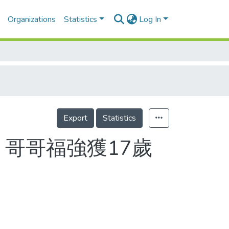
Organizations
Statistics
Log In
Export
Statistics
心 哥哥福強獲17歲