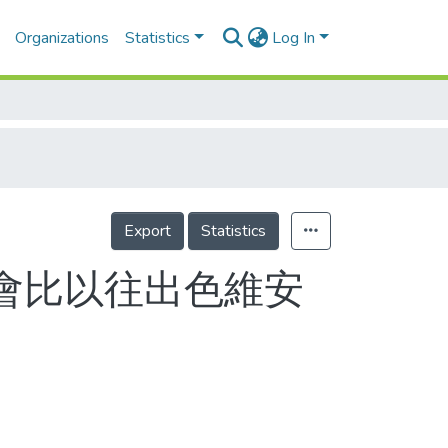
Organizations
Statistics
Log In
Export
Statistics
信會比以往出色維安