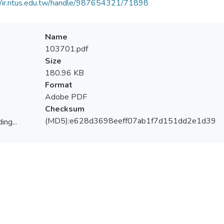
//ir.ntus.edu.tw/handle/987654321/71898
Name
103701.pdf
Size
180.96 KB
Format
Adobe PDF
Checksum
(MD5):e628d3698eeff07ab1f7d151dd2e1d39
ing...
ing...