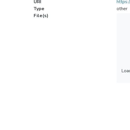
URI
https:
Type
other
File(s)
Load
Load