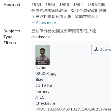
Abstract
1983、1984、1988、1994、1995年擔
任曲棍球國家隊教練，榮獲台灣省政府推展
全民運動體育有功人員，協助本校籌募校務
基金及建教合作經費高達一仟二佰八十萬
Show more
元，對推展藝術文化、體育活動及熱心社會
Subjects
歷屆傑出校友;國立台灣體育學院;人物
公益，造福人群有傑出表現。(950426建
Type
multimedia
檔)
File(s)
Downl
Name
028001.jpg
Size
31.19 KB
Format
JPEG
Checksum
(MD5):a82b505f5d192c91a01a625a7ea