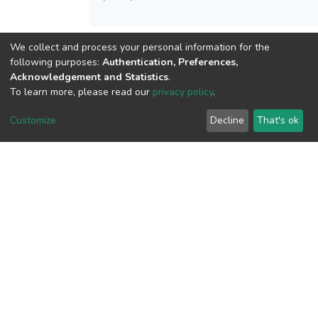
We collect and process your personal information for the
View metrics
following purposes:
Authentication, Preferences,
Acknowledgement and Statistics
.
To learn more, please read our
privacy policy
.
Customize
Decline
That's ok
Download metrics
Google Scholar
Built with
DSpace-CRIS software
- Extension maintained and