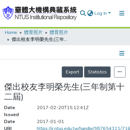
Log In
Home
體育照片
體育照片
Communities & Collections
傑出校友李明榮先生(三年制第十二屆)
Research Outputs
Fundings & Projects
Details
People
Export
Statistics
Organizations
傑出校友李明榮先生(三年制第十
Statistics
二屆)
Date
2017-02-20T15:12:41Z
Issued
Date
2017-01-01
URI
https://ir.ntus.edu.tw/handle/987654321/71