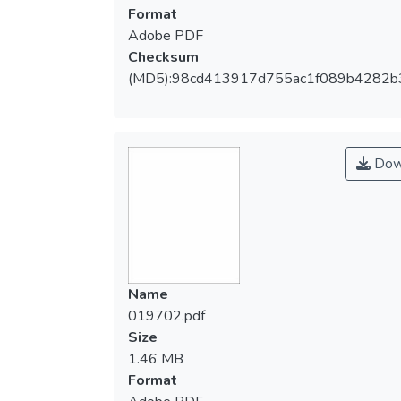
Format
Adobe PDF
Checksum
(MD5):98cd413917d755ac1f089b4282
Dow
Name
019702.pdf
Size
1.46 MB
Format