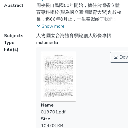
Abstract
周校長自民國50年開始，擔任台灣省立體
育專科學校(現為國立臺灣體育大學)創校校
長，迄66年8月止，一生奉獻給了我們國家
的體育界，本資料庫收錄了校長的許多事
Show more
蹟，以為誌記。
Subjects
人物;國立台灣體育學院;個人影像專輯
Type
multimedia
File(s)
Dow
Name
019701.pdf
Size
104.03 KB