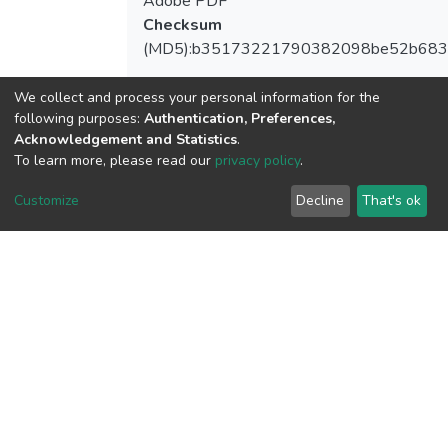
Adobe PDF
Checksum
(MD5):b35173221790382098be52b683
We collect and process your personal information for the
following purposes:
Authentication, Preferences,
View More
Acknowledgement and Statistics
.
To learn more, please read our
privacy policy
.
View metrics
Customize
Decline
That's ok
2
Acquisition Date
Aug 8, 2026
Download metrics
45
Acquisition Date
Aug 8, 2026