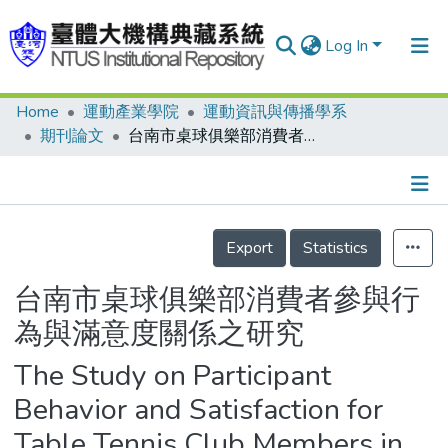
Log In
Home
運動產業學院
運動資訊與傳播學系
Communities & Collections
期刊論文
台南市桌球俱樂部消費者參與行為與滿意度關係之研究
Research Outputs
Fundings & Projects
Details
People
Export
Statistics
Organizations
台南市桌球俱樂部消費者參與行
Statistics
為與滿意度關係之研究
The Study on Participant
Behavior and Satisfaction for
Table Tennis Club Members in