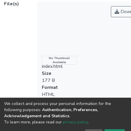
析、因素分析、次數分配及百分比、獨立樣
File(s)
本t考驗、Pearson積差相關、單因子變異數
Down
分析（one way ANOVA）、Scheffe法事後
比較等統計方法進行資料分析，其結論為：
台南市桌球俱樂部消費者參與行為在桌球運
動球齡6年以上，運動的次數3－4次，運動
持續時間1－2小時，運動夥伴無特定對象
者為最多，滿意度以服務態度最高；不同年
齡、婚姻在服務態度因素達顯著差異，不同
Name
No Thumbnail
Available
桌球運動球齡及不同平均每次從事桌球運動
index.html
持續時間在整體影響因素達顯著差異。
Size
177 B
Format
HTML
Checksum
We collect and process your personal information for the
(MD5):5069c3bb020bb439748884e36b
following purposes:
Authentication, Preferences,
Acknowledgement and Statistics
.
To learn more, please read our
privacy policy
.