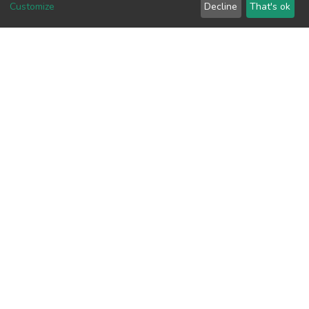
View metrics
Customize
Decline
That's ok
2
Acquisition Date
Aug 8, 2026
Download metrics
9
Acquisition Date
Aug 8, 2026
Google Scholar
Built with
DSpace-CRIS software
- Extension maintained and
optimized by
Cookie
Privacy
End User
Send