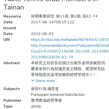
Tainan
Resource
休閒事業研究, 第11卷, 第2期, 頁62-74
Date
2017-06-14T08:19:12Z
Issued
Date
2013-06-01
URI
https://ir.ntus.edu.tw/handle/987654321/65
http://www.airitilibrary.com/Publication/alDet
DocID=P20090715008-201306-2013080
201308020026-62-74
Abstract
本研究之目的旨在探討台南市桌球俱樂部消
費者參與行為與滿意度之關係，冀望研究結
果俾能提供桌球俱樂部經營管理者在於設
施、行銷策略規劃及服務內容品質上之參考
Show more
依據。採問卷調查法發放500份，剔除回答
Subjects
參與行為;滿意度
不完整及無效問卷後為483份，有效問卷率
Participant behavior;Satisfaction
為96.6%，根據所得資料利用SPSS for
Publisher
臺灣農場經營學會
Windows 12.0套裝軟體處理，以項目分
Type
article