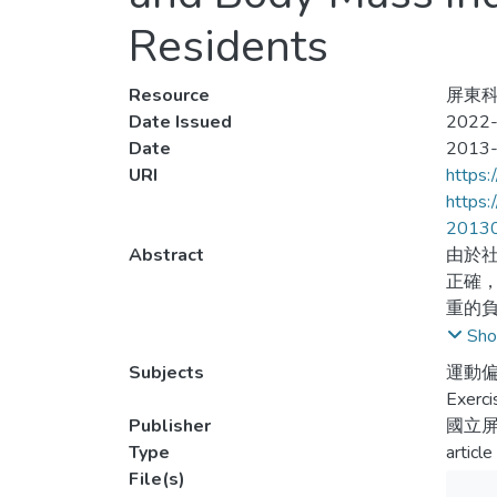
Residents
Resource
屏東科大
Date Issued
2022-
Date
2013
URI
https:
https
2013
Abstract
由於
正確
重的
變等
Sho
統計
Subjects
運動偏
與其
Exerci
身體
Publisher
國立
較好
Type
article
File(s)