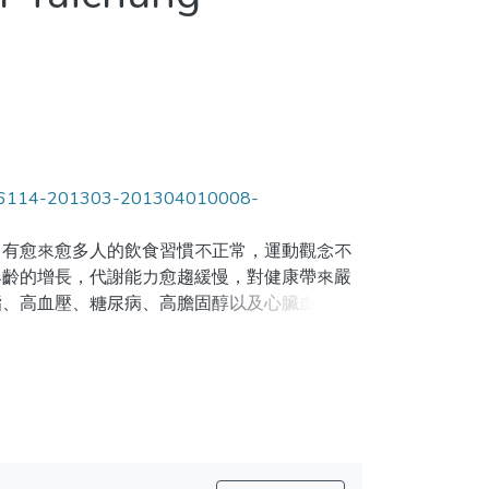
=22276114-201303-201304010008-
，有愈來愈多人的飲食習慣不正常，運動觀念不
年齡的增長，代謝能力愈趨緩慢，對健康帶來嚴
脂、高血壓、糖尿病、高膽固醇以及心臟血管病
對台中地區民眾進行問卷抽樣調查，利用描述性
動喜好情況，並且研究不同運動喜好程度的民眾
與年齡層，他們的運動偏好程度各不相同，且其
的關係。亦即，愈喜歡運動的民眾，顯示出其有