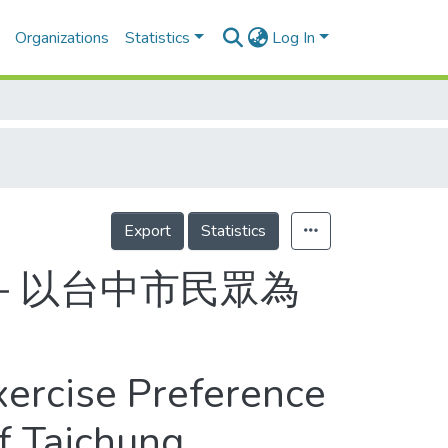
Organizations
Statistics
Log In
Export
Statistics
－以台中市民眾為
xercise Preference
f Taichung