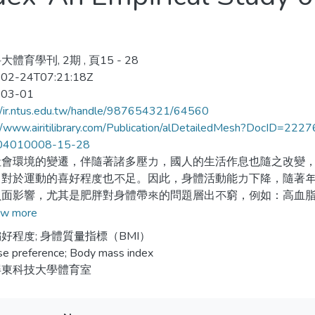
體育學刊, 2期 , 頁15 - 28
02-24T07:21:18Z
-03-01
//ir.ntus.edu.tw/handle/987654321/64560
://www.airitilibrary.com/Publication/alDetailedMesh?DocID
04010008-15-28
社會環境的變遷，伴隨著諸多壓力，國人的生活作息也隨之改變
，對於運動的喜好程度也不足。因此，身體活動能力下降，隨著
負面影響，尤其是肥胖對身體帶來的問題層出不窮，例如：高血
疾病，都與肥胖有關。本文從民眾對於運動的喜好程度切入，針
w more
、交叉分析與獨立性檢定方式，藉此了解不同年齡層、性別之運
好程度; 身體質量指標（BMI）
本身之身體質量指數之間的關聯性。研究結果發現，不同的性別
se preference; Body mass index
質量指數也有所差異。運動喜好程度確實與其身體質量值有密切
屏東科技大學體育室
的身體質量值，反之則愈差。