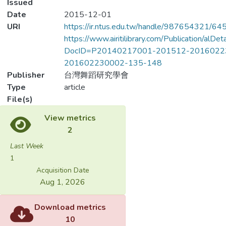
Issued
Date
2015-12-01
URI
https://ir.ntus.edu.tw/handle/987654321/64
https://www.airitilibrary.com/Publication/alDe
DocID=P20140217001-201512-2016022
201602230002-135-148
Publisher
台灣舞蹈研究學會
Type
article
File(s)
Name
No Thumbnail
Available
index.html
Size