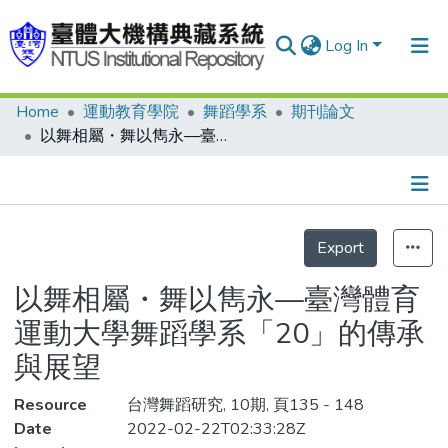
Log In
Home
運動教育學院
舞蹈學系
期刊論文
Communities & Collections
以舞相屬・舞以雋永—臺灣體育運動大學舞蹈學系「20」的傳承與展望
Research Outputs
Fundings & Projects
Details
People
Export
Organizations
以舞相屬・舞以雋永—臺灣體育
Statistics
運動大學舞蹈學系「20」的傳承
與展望
Resource
台灣舞蹈研究, 10期, 頁135 - 148
Date
2022-02-22T02:33:28Z