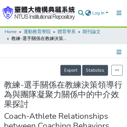
Log In
Home
運動教育學院
體育學系
期刊論文
Communities & Collections
教練-選手關係在教練決策領導行為與團隊凝聚力關係中的中介效果探討
Research Outputs
Fundings & Projects
Details
People
Export
Statistics
Organizations
教練-選手關係在教練決策領導行
Statistics
為與團隊凝聚力關係中的中介效
果探討
Coach-Athlete Relationships
between Coaching Behaviors