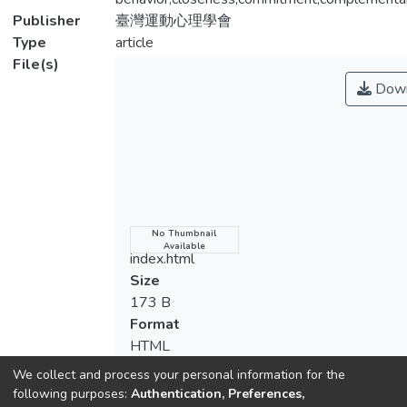
學校籃球男子甲級聯賽（High School
Publisher
臺灣運動心理學會
Basketball League, HBL）第一階段預賽期
Type
article
間，經教練與選手同意後進行包括多層面的
File(s)
領導行為量表、教練-選手關係量表以及團
Down
隊凝聚力等問卷調查的方式，完成資料蒐集
工作。以描述性統計、皮爾遜積差相關、階
層迴歸分析等方式進行資料處理。結果：研
究發現民主的教練領導行為，透過教練-選
手關係對於團隊凝聚力產生部分與完全的中
介效果。其次，民主與專制的教練領導行為
對凝聚力中的團隊適應產生完全中介的效
Name
No Thumbnail
Available
果。結論：教練本身的行為不僅對於團隊凝
index.html
聚力有直接的影響，同時也會透過教練與選
Size
手之間的關係，產生間接的效果。未來研究
173 B
建議，結合多層面的教練領導行為理論，進
Format
一步探討有關教練-選手關係所扮演的角
HTML
色。
Checksum
We collect and process your personal information for the
(MD5):5c38090e6d9de004823398356d
following purposes:
Authentication, Preferences,