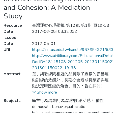
and Cohesion: A Mediation
Study
Resource
臺灣運動心理學報, 第12卷, 第1期, 頁19-38
Date
2017-06-08T08:32:33Z
Issued
Date
2012-05-01
URI
https://ir.ntus.edu.tw/handle/987654321/63
http://www.airitilibrary.com/Publication/alDet
DocID=18145108-201205-20130115002
201301150022-19-38
Abstract
選手與教練間相處的品質除了直接的影響運
動訓練的效能外，長期亦會造成持續參與運
動決定時關鍵的角色。目的：旨在探討教
練-選手關係在領導行為與團隊凝聚力間扮
Show more
演的角色。方法：研究以國內15支高中甲
Subjects
民主行為;專制行為;親密性;承諾感;互補性
組男子籃球隊為樣本（n=190，平均年齡
democratic behavior;autocratic
=16.78歲 ± .78歲），於97學年度高級中等
behavior;closeness;commitment;complementar