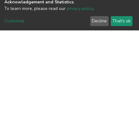
Acknowledgement and Statistics
.
To learn more, please read our
privacy policy
.
Customize
Decline
That's ok
View metrics
Download metrics
Google Scholar
Built with
DSpace-CRIS software
- Extension maintained and
optimized by