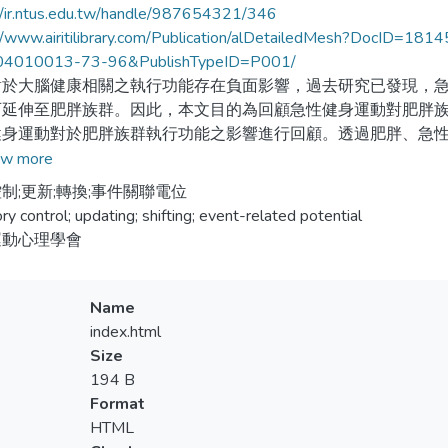
//ir.ntus.edu.tw/handle/987654321/346
://www.airitilibrary.com/Publication/alDetailedMesh?DocID
4010013-73-96&PublishTypeID=P001/
對於大腦健康相關之執行功能存在負面影響，過去研究已發現，
可延伸至肥胖族群。因此，本文目的為回顧急性健身運動對肥胖
身運動對於肥胖族群執行功能之影響進行回顧。透過肥胖、急性健
gle學術等網站搜尋相關文獻。結果發現，肥胖對執行功能之抑
w more
性健身運動提升肥胖族群執行功能之效益已在少數研究中發現。
制;更新;轉換;事件關聯電位
是，該些研究涵蓋多種運動型態，且對於執行功能之三種次成分
ory control; updating; shifting; event-related potential
族群之執行功能，並可在不同運動型態及執行功能成分上發現其
運動心理學會
議題加以探討。
Name
index.html
Size
194 B
Format
HTML