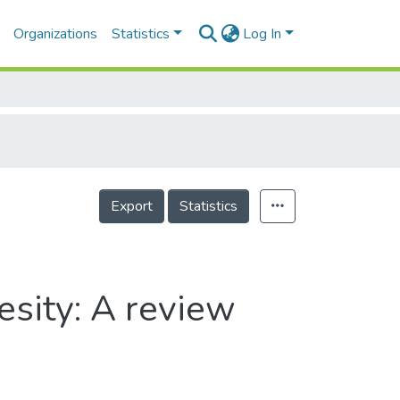
Organizations
Statistics
Log In
Export
Statistics
esity: A review