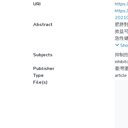
URI
https:
https
20210
Abstract
肥胖
效益
急性健
Goo
Sho
而急
Subjects
抑制控
意的
inhibit
肥胖
Publisher
臺灣
對該
Type
article
File(s)