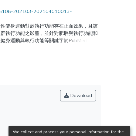
=18145108-202103-202104010013-
急性健身運動對於執行功能存在正面效果，且該
族群執行功能之影響，並針對肥胖與執行功能和
身運動與執行功能等關鍵字於PubMed或
制功能、工作記憶，以及認知彈性皆有負面影響，
雖目前聚焦於肥胖族群之研究為少數，但值得注
皆有正面影響。整體而言，急性健身運動能改善
效益。然而，該研究仍屬初步階段，未來仍須針
Download
We collect and process your personal information for the