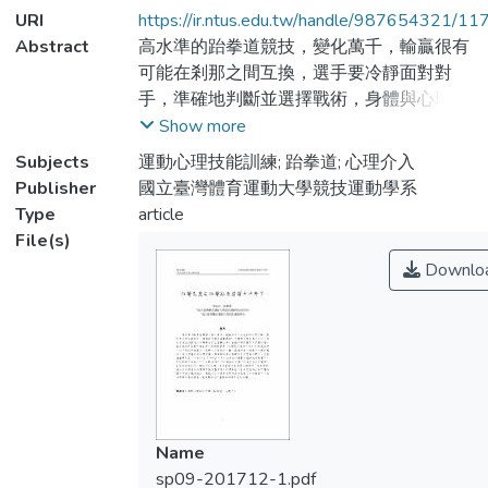
URI
https://ir.ntus.edu.tw/handle/987654321/11
Abstract
高水準的跆拳道競技，變化萬千，輸贏很有
可能在剎那之間互換，選手要冷靜面對對
手，準確地判斷並選擇戰術，身體與心理需
密切合作，因為每個念頭都足以改變戰局甚
Show more
至逆轉結果。無論我們習慣或不習慣改變，
Subjects
運動心理技能訓練; 跆拳道; 心理介入
當思想的內容對比賽有著不利的影響時，改
Publisher
國立臺灣體育運動大學競技運動學系
變是必須的。本文目的:是協助一位大專跆拳
Type
article
道選手，備戰一次重要的比賽，透過訪談了
File(s)
解選手心理問題後，進行因應式的心理訓
Downlo
練，期待協助選手發揮平日所累積的實力，
並創造巔峰表現。方法:以習作的方式，由一
位合格的運動心理師從旁督導下，每周與選
手見面一次，為期3 個月的心理技能訓練，
內容包含自我覺察、負面思想停止法、理性
行為治療、自我對談及意象等心理技巧。結
果發現:選手自我陳述自我覺察可協助釐清個
Name
人心理狀態；負面思想停止法可幫助選手去
sp09-201712-1.pdf