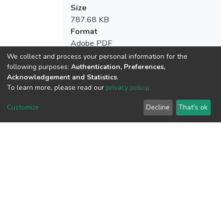
除消極的想法；理性行為治療帶來新的正面
Size
思想；自我對談可以在短時間內掌控情緒；
787.68 KB
意象幫助在比賽戰術的運用更加流暢。
Format
Adobe PDF
Checksum
We collect and process your personal information for the
(MD5):f5dd576f3a2815b449b09139faaf
following purposes:
Authentication, Preferences,
Acknowledgement and Statistics
.
To learn more, please read our
privacy policy
.
Customize
Decline
That's ok
View metrics
Download metrics