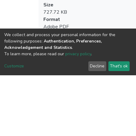
Size
727.72 KB
Format
Adobe PDF
Checksum
We collect and process your personal information for the
(MD5):4b05338fe1bdac57a798c171637
following purposes:
Authentication, Preferences,
Acknowledgement and Statistics
.
To learn more, please read our
privacy policy
.
Customize
Decline
That's ok
View metrics
Download metrics