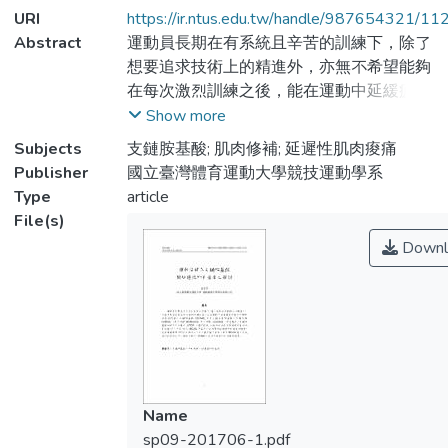
URI
https://ir.ntus.edu.tw/handle/987654321/11
Abstract
運動員長期在有系統且辛苦的訓練下，除了
想要追求技術上的精進外，亦無不希望能夠
在每次激烈訓練之後，能在運動中延緩疲勞
的產生及運動後迅速恢復。支鏈胺基酸
Show more
(BCAA) 包含三種必需胺基酸：有纈安酸
Subjects
支鏈胺基酸; 肌肉修補; 延遲性肌肉痠痛
(Valine) 、異白胺酸 (lsoleucine) 及白胺酸
Publisher
國立臺灣體育運動大學競技運動學系
(Leucine) 。研究顯示，支鏈胺基酸的補充可
Type
article
以提升 mTOR 的基因表現，加速肌肉的合
File(s)
成與修補受傷的肌肉組織。另一方面，補充
Downl
BCAA 可能可以有效降低延遲性肌肉痠痛的
現象，並減緩運動時的肌肉分解流失。由文
獻回顧中發現，補充BCAA除了有促進肌肉
修補之外，運動後補充 BCAA也有助於延緩
肌肉的疲勞程度。
Name
sp09-201706-1.pdf