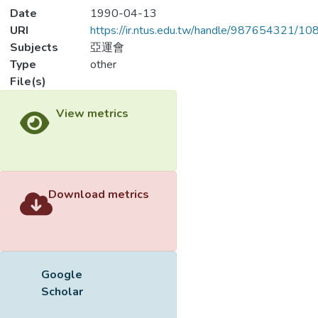
Date
1990-04-13
URI
https://ir.ntus.edu.tw/handle/987654321/1
Subjects
亞運會
Type
other
File(s)
Loading...
Name
567801.pdf
Loading...
Size
62.63 KB
Format
Adobe PDF