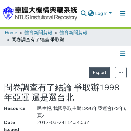
Log In
Home
體育新聞剪報
體育新聞剪報
Communities & Collections
問卷調查有了結論 爭取辦1998年亞運 還是選台北
Research Outputs
Fundings & Projects
Details
People
Export
Statistics
Organizations
問卷調查有了結論 爭取辦1998
Statistics
年亞運 還是選台北
Resource
民生報, 我國爭取主辦1998年亞運會(79年),
頁2
Date
2017-03-24T14:34:03Z
Issued