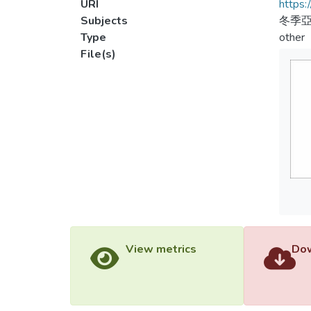
URI
https:
Subjects
冬季
Type
other
File(s)
View metrics
Dow