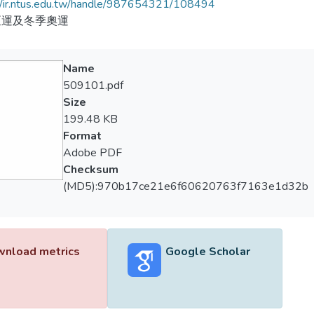
//ir.ntus.edu.tw/handle/987654321/108494
亞運及冬季奧運
Name
509101.pdf
Size
199.48 KB
Format
Adobe PDF
Checksum
(MD5):970b17ce21e6f60620763f7163e1d32b
nload metrics
Google Scholar