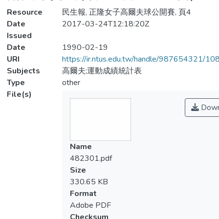
Resource
民生報, 正隆女子高爾夫球公開賽, 頁4
Date
2017-03-24T12:18:20Z
Issued
Date
1990-02-19
URI
https://ir.ntus.edu.tw/handle/987654321/1
Subjects
高爾夫;運動成績統計表
Type
other
File(s)
Down
Name
482301.pdf
Size
330.65 KB
Format
Adobe PDF
Checksum